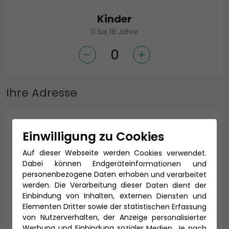
Kinder
0 bis 18 Jahre
Ihre Adresse
Anrede *
Einwilligung zu Cookies
Auf dieser Webseite werden Cookies verwendet.
Dabei können Endgeräteinformationen und
personenbezogene Daten erhoben und verarbeitet
Titel
werden. Die Verarbeitung dieser Daten dient der
Einbindung von Inhalten, externen Diensten und
Elementen Dritter sowie der statistischen Erfassung
von Nutzerverhalten, der Anzeige personalisierter
Vorname *
Nachname *
Werbung und Einbindung sozialer Medien. Je nach