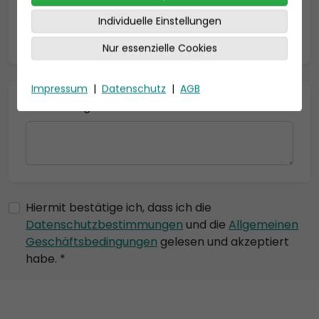
Individuelle Einstellungen
* = Pflichtfelder
Nur essenzielle Cookies
Impressum
|
Datenschutz
|
AGB
Bemerkung
Hiermit bestätige ich, dass ich die
Datenschutzbestimmungen
und die
Allgemeinen
Geschäftsbedingungen
gelesen und akzeptiert
habe. *