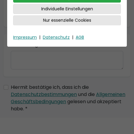
Individuelle Einstellungen
* = Pflichtfelder
Nur essenzielle Cookies
Impressum
|
Datenschutz
|
AGB
Bemerkung
Hiermit bestätige ich, dass ich die
Datenschutzbestimmungen
und die
Allgemeinen
Geschäftsbedingungen
gelesen und akzeptiert
habe. *