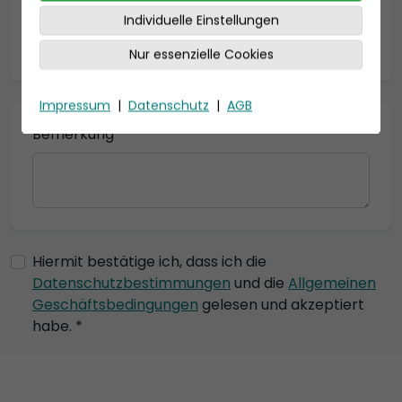
Individuelle Einstellungen
* = Pflichtfelder
Nur essenzielle Cookies
Impressum
|
Datenschutz
|
AGB
Bemerkung
Hiermit bestätige ich, dass ich die
Datenschutzbestimmungen
und die
Allgemeinen
Geschäftsbedingungen
gelesen und akzeptiert
habe. *