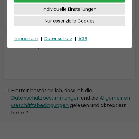
Individuelle Einstellungen
* = Pflichtfelder
Nur essenzielle Cookies
Impressum
|
Datenschutz
|
AGB
Bemerkung
Hiermit bestätige ich, dass ich die
Datenschutzbestimmungen
und die
Allgemeinen
Geschäftsbedingungen
gelesen und akzeptiert
habe. *