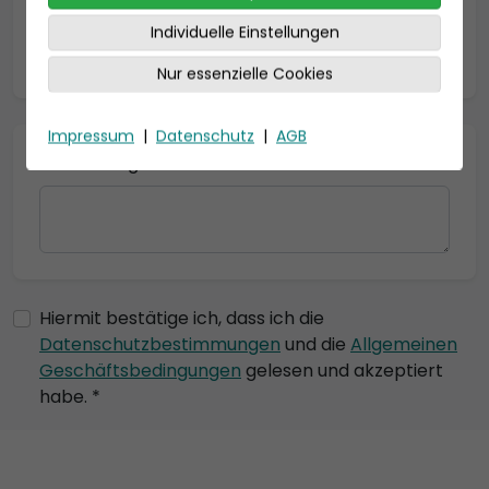
Individuelle Einstellungen
* = Pflichtfelder
Nur essenzielle Cookies
Impressum
|
Datenschutz
|
AGB
Bemerkung
Hiermit bestätige ich, dass ich die
Datenschutzbestimmungen
und die
Allgemeinen
Geschäftsbedingungen
gelesen und akzeptiert
habe. *