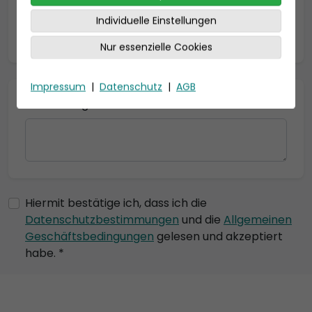
Individuelle Einstellungen
* = Pflichtfelder
Nur essenzielle Cookies
Impressum
|
Datenschutz
|
AGB
Bemerkung
Hiermit bestätige ich, dass ich die
Datenschutzbestimmungen
und die
Allgemeinen
Geschäftsbedingungen
gelesen und akzeptiert
habe. *