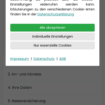
Einstellungen widerrufen werden kann.
Dusche
Erläuterungen zu den verschiedenen Cookie-Arten
Die Mehrbett-Kabinen können über
finden Sie in der
Datenschutzerklärung
.
getrennte Betten verfügen.
Preis 13.620 €
Alle akzeptieren
Individuelle Einstellungen
Nur essenzielle Cookies
alle Kategorien anzeigen
Impressum
|
Datenschutz
|
AGB
Kabine
An- und Abreise
Ihre Daten
Reiseversicherung