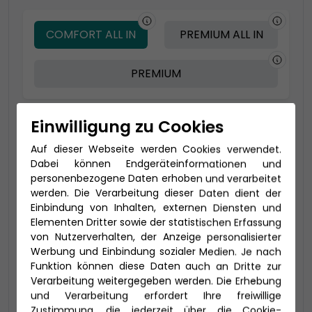
COMFORT ALL IN
PREMIUM ALL IN
PREMIUM
Einwilligung zu Cookies
-200 € - Frühbucher
Auf dieser Webseite werden Cookies verwendet.
Dabei können Endgeräteinformationen und
personenbezogene Daten erhoben und verarbeitet
werden. Die Verarbeitung dieser Daten dient der
Einbindung von Inhalten, externen Diensten und
Elementen Dritter sowie der statistischen Erfassung
von Nutzerverhalten, der Anzeige personalisierter
Werbung und Einbindung sozialer Medien. Je nach
Funktion können diese Daten auch an Dritte zur
Verarbeitung weitergegeben werden. Die Erhebung
2-Bett Meerblick (MA)
und Verarbeitung erfordert Ihre freiwillige
14-16,5 qm (bis zu 4 Personen), Bad mit
Zustimmung, die jederzeit über die Cookie-