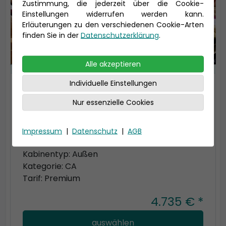
Zustimmung, die jederzeit über die Cookie-
Einstellungen widerrufen werden kann.
Erläuterungen zu den verschiedenen Cookie-Arten
finden Sie in der
Datenschutzerklärung
.
Alle akzeptieren
Individuelle Einstellungen
2-Bett Meerblick mit
Nur essenzielle Cookies
eingeschränkter Sicht
14 qm, Längsseite (bis zu 2 Personen)
Impressum
|
Datenschutz
|
AGB
Sichteinschränkungen durch Rettungsboote
Kabinentyp: Außen
Kategorie: CA
Tarif: Premium
4.735 € *
auswählen