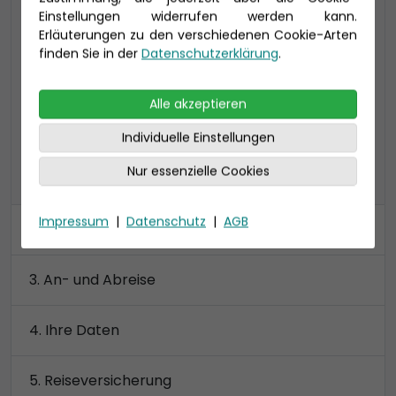
Einstellungen widerrufen werden kann.
privatem Sonnendeck
Erläuterungen zu den verschiedenen Cookie-Arten
Badezimmer mit Dusche und/oder Wanne
finden Sie in der
Datenschutzerklärung
.
Preis 27.290 €
Alle akzeptieren
Individuelle Einstellungen
Nur essenzielle Cookies
alle Kategorien anzeigen
Impressum
|
Datenschutz
|
AGB
Kabine
An- und Abreise
Ihre Daten
Reiseversicherung