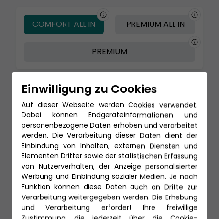
COMFORT ALL IN
PREMIUM ALL IN
PREMIUM
Einwilligung zu Cookies
-200 € - Frühbucher
Auf dieser Webseite werden Cookies verwendet.
Dabei können Endgeräteinformationen und
personenbezogene Daten erhoben und verarbeitet
werden. Die Verarbeitung dieser Daten dient der
Einbindung von Inhalten, externen Diensten und
Elementen Dritter sowie der statistischen Erfassung
von Nutzerverhalten, der Anzeige personalisierter
Werbung und Einbindung sozialer Medien. Je nach
Funktion können diese Daten auch an Dritte zur
Verarbeitung weitergegeben werden. Die Erhebung
2-Bett Suite (SC)
und Verarbeitung erfordert Ihre freiwillige
51-55 qm (bis zu 4 Personen) inklusive
Zustimmung, die jederzeit über die Cookie-