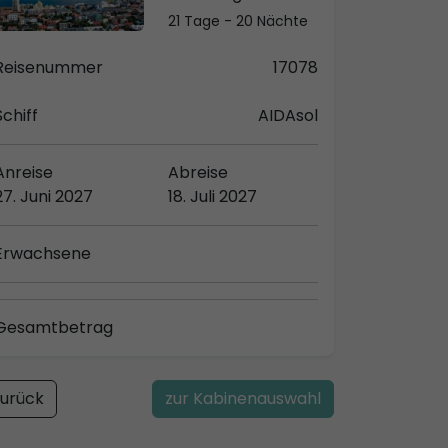
21 Tage - 20 Nächte
Reisenummer
17078
Schiff
AIDAsol
Anreise
Abreise
27. Juni 2027
18. Juli 2027
Erwachsene
Gesamtbetrag
urück
zur Kabinenauswahl