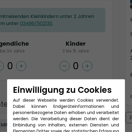
 mitreisenden Kleinkindern unter 2 Jahren
am unter
03496/502130
.
gendliche
Kinder
 bis 24 Jahre
2 bis 15 Jahre
Einwilligung zu Cookies
Auf dieser Webseite werden Cookies verwendet.
te Kategorie
Dabei können Endgeräteinformationen und
personenbezogene Daten erhoben und verarbeitet
Z
werden. Die Verarbeitung dieser Daten dient der
MIUM ALL IN
PREMIUM
Einbindung von Inhalten, externen Diensten und
Elementen Dritter sowie der statistischen Erfassung