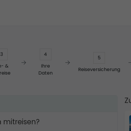
3
4
5
n- &
Ihre
Reiseversicherung
reise
Daten
Z
 mitreisen?