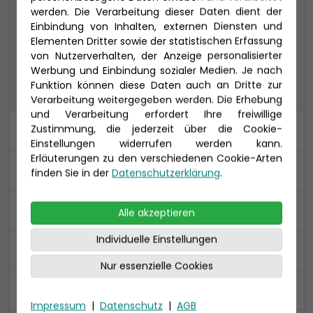
werden. Die Verarbeitung dieser Daten dient der
Einbindung von Inhalten, externen Diensten und
COMFORT ALL IN
PREMIUM ALL IN
Elementen Dritter sowie der statistischen Erfassung
von Nutzerverhalten, der Anzeige personalisierter
Werbung und Einbindung sozialer Medien. Je nach
PREMIUM
Funktion können diese Daten auch an Dritte zur
Verarbeitung weitergegeben werden. Die Erhebung
und Verarbeitung erfordert Ihre freiwillige
Zustimmung, die jederzeit über die Cookie-
Kabine
Einstellungen widerrufen werden kann.
Erläuterungen zu den verschiedenen Cookie-Arten
An- und Abreise
finden Sie in der
Datenschutzerklärung
.
Ihre Daten
Alle akzeptieren
Individuelle Einstellungen
Reiseversicherung
Nur essenzielle Cookies
Zusammenfassung
Impressum
|
Datenschutz
|
AGB