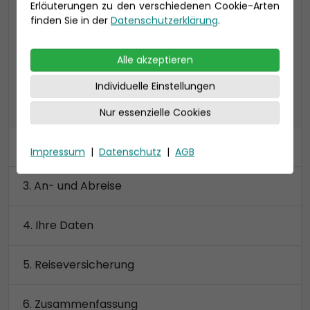
Erläuterungen zu den verschiedenen Cookie-Arten
zu 4 Personen), Bad mit Dusche
finden Sie in der
Datenschutzerklärung
.
Preis 14.890 €
Alle akzeptieren
Individuelle Einstellungen
alle Kategorien anzeigen
Nur essenzielle Cookies
Kabine
Impressum
|
Datenschutz
|
AGB
An- und Abreise
Ihre Daten
Reiseversicherung
Zusammenfassung