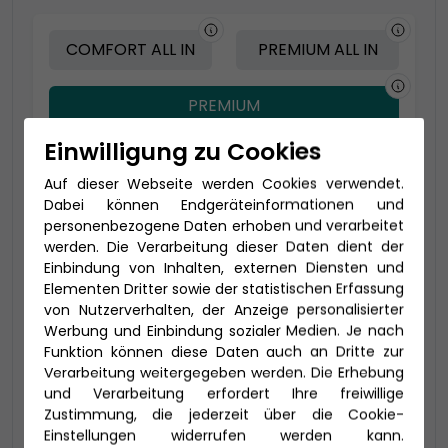
COMFORT ALL IN
PREMIUM ALL IN
PREMIUM
Einwilligung zu Cookies
Auf dieser Webseite werden Cookies verwendet.
Dabei können Endgeräteinformationen und
personenbezogene Daten erhoben und verarbeitet
werden. Die Verarbeitung dieser Daten dient der
Einbindung von Inhalten, externen Diensten und
Elementen Dritter sowie der statistischen Erfassung
von Nutzerverhalten, der Anzeige personalisierter
Werbung und Einbindung sozialer Medien. Je nach
Funktion können diese Daten auch an Dritte zur
Verarbeitung weitergegeben werden. Die Erhebung
und Verarbeitung erfordert Ihre freiwillige
2-Bett Balkon (BA)
Zustimmung, die jederzeit über die Cookie-
Einstellungen widerrufen werden kann.
17,5-23 qm - davon Balkon ca. 3 - 6 qm (bis