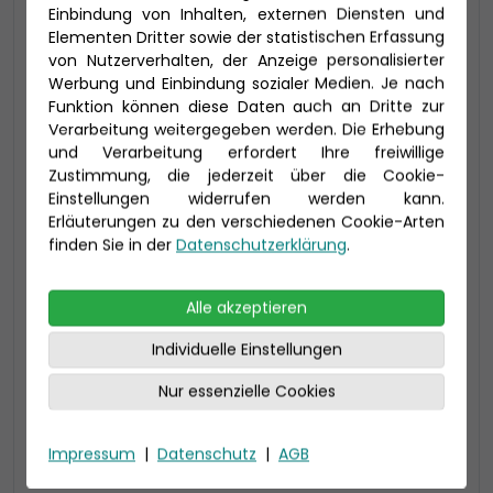
Einbindung von Inhalten, externen Diensten und
Elementen Dritter sowie der statistischen Erfassung
-200 € - Frühbucher
von Nutzerverhalten, der Anzeige personalisierter
Werbung und Einbindung sozialer Medien. Je nach
Funktion können diese Daten auch an Dritte zur
Verarbeitung weitergegeben werden. Die Erhebung
und Verarbeitung erfordert Ihre freiwillige
Zustimmung, die jederzeit über die Cookie-
Einstellungen widerrufen werden kann.
Erläuterungen zu den verschiedenen Cookie-Arten
finden Sie in der
Datenschutzerklärung
.
2-Bett Panoramabalkon (BP)
Alle akzeptieren
21,5 qm - davon Balkon ca. 4,5 qm (bis zu 3
Individuelle Einstellungen
Personen), Bad mit Dusche
Auf Deck 12
Nur essenzielle Cookies
Preis 15.130 €
Impressum
|
Datenschutz
|
AGB