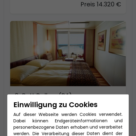
Preis 14.320 €
2-Bett Balkon (BA)
Einwilligung zu Cookies
17,5-23 qm - davon Balkon ca. 3 - 6 qm (bis
zu 4 Personen), Bad mit Dusche
Auf dieser Webseite werden Cookies verwendet.
Dabei können Endgeräteinformationen und
Preis 14.890 €
personenbezogene Daten erhoben und verarbeitet
werden. Die Verarbeitung dieser Daten dient der