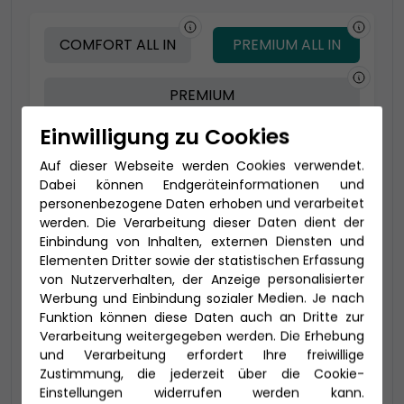
COMFORT ALL IN
PREMIUM ALL IN
PREMIUM
Einwilligung zu Cookies
Auf dieser Webseite werden Cookies verwendet.
Dabei können Endgeräteinformationen und
personenbezogene Daten erhoben und verarbeitet
werden. Die Verarbeitung dieser Daten dient der
Einbindung von Inhalten, externen Diensten und
Elementen Dritter sowie der statistischen Erfassung
von Nutzerverhalten, der Anzeige personalisierter
Werbung und Einbindung sozialer Medien. Je nach
Funktion können diese Daten auch an Dritte zur
Verarbeitung weitergegeben werden. Die Erhebung
und Verarbeitung erfordert Ihre freiwillige
2-Bett Balkon (BA)
Zustimmung, die jederzeit über die Cookie-
Einstellungen widerrufen werden kann.
17,5-23 qm - davon Balkon ca. 3 - 6 qm (bis