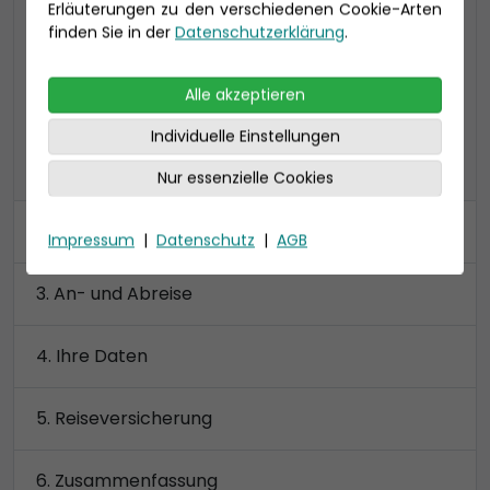
Erläuterungen zu den verschiedenen Cookie-Arten
zu 4 Personen), Bad mit Dusche
finden Sie in der
Datenschutzerklärung
.
Preis 15.850 €
Alle akzeptieren
Individuelle Einstellungen
alle Kategorien anzeigen
Nur essenzielle Cookies
Kabine
Impressum
|
Datenschutz
|
AGB
An- und Abreise
Ihre Daten
Reiseversicherung
Zusammenfassung