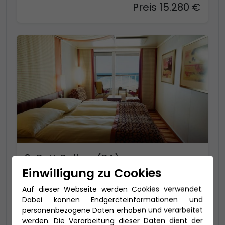
Preis 15.280 €
2-Bett Balkon (BA)
Einwilligung zu Cookies
17,5-23 qm - davon Balkon ca. 3 - 6 qm (bis
zu 4 Personen), Bad mit Dusche
Auf dieser Webseite werden Cookies verwendet.
Dabei können Endgeräteinformationen und
Preis 15.850 €
personenbezogene Daten erhoben und verarbeitet
werden. Die Verarbeitung dieser Daten dient der