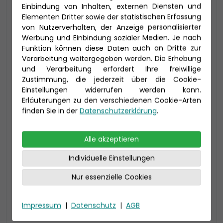
Einbindung von Inhalten, externen Diensten und
Elementen Dritter sowie der statistischen Erfassung
-200 € - Frühbucher
von Nutzerverhalten, der Anzeige personalisierter
Werbung und Einbindung sozialer Medien. Je nach
Funktion können diese Daten auch an Dritte zur
Verarbeitung weitergegeben werden. Die Erhebung
und Verarbeitung erfordert Ihre freiwillige
Zustimmung, die jederzeit über die Cookie-
Einstellungen widerrufen werden kann.
Erläuterungen zu den verschiedenen Cookie-Arten
finden Sie in der
Datenschutzerklärung
.
2-Bett Panoramabalkon (BP)
Alle akzeptieren
21,5 qm - davon Balkon ca. 4,5 qm (bis zu 3
Individuelle Einstellungen
Personen), Bad mit Dusche
Auf Deck 12
Nur essenzielle Cookies
Preis 16.090 €
Impressum
|
Datenschutz
|
AGB