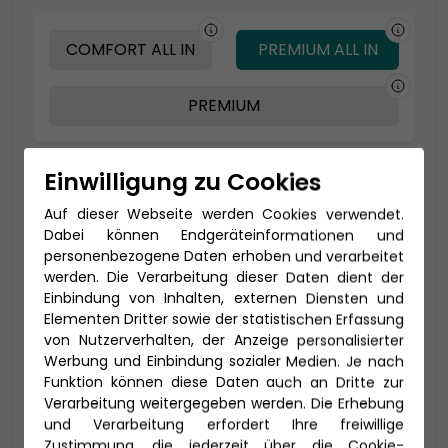
COMFORT ALL IN
PREMIUM ALL IN
PREMIUM
Einwilligung zu Cookies
-200 € - Frühbucher
Auf dieser Webseite werden Cookies verwendet.
Dabei können Endgeräteinformationen und
personenbezogene Daten erhoben und verarbeitet
werden. Die Verarbeitung dieser Daten dient der
Einbindung von Inhalten, externen Diensten und
Elementen Dritter sowie der statistischen Erfassung
von Nutzerverhalten, der Anzeige personalisierter
Werbung und Einbindung sozialer Medien. Je nach
Funktion können diese Daten auch an Dritte zur
Verarbeitung weitergegeben werden. Die Erhebung
2-Bett Suite (SC)
und Verarbeitung erfordert Ihre freiwillige
51-55 qm (bis zu 4 Personen) inklusive
Zustimmung, die jederzeit über die Cookie-