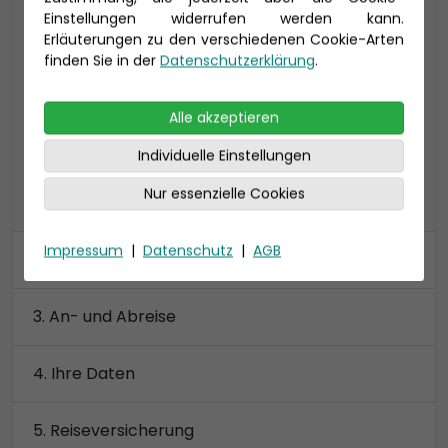
Einstellungen widerrufen werden kann.
privatem Sonnendeck
Erläuterungen zu den verschiedenen Cookie-Arten
Badezimmer mit Dusche und/oder Wanne
finden Sie in der
Datenschutzerklärung
.
Preis 25.800 €
Alle akzeptieren
Individuelle Einstellungen
Nur essenzielle Cookies
alle Kategorien anzeigen
Impressum
|
Datenschutz
|
AGB
Kabine
An- und Abreise
Ihre Daten
Reiseversicherung