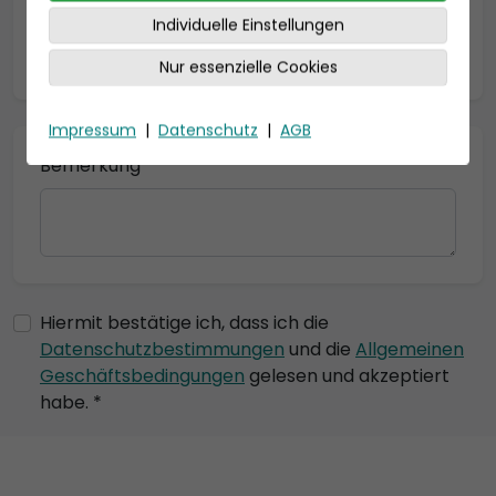
Individuelle Einstellungen
* = Pflichtfelder
Nur essenzielle Cookies
Impressum
|
Datenschutz
|
AGB
Bemerkung
Hiermit bestätige ich, dass ich die
Datenschutzbestimmungen
und die
Allgemeinen
Geschäftsbedingungen
gelesen und akzeptiert
habe. *