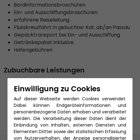
Bordinformationsbroschüren
Ein- und Ausschiffungsbroschüren
erfahrene Reiseleitung
Flusskreuzfahrt in gebuchter Kat. ab/an Passau
Gepäcktransport bei Ein- und Ausschiffung
Getränkepaket inklusive
Hafengebühren
Zubuchbare Leistungen
An- und Abreise per Bahn
Einwilligung zu Cookies
An- und Abreise per Bus
individuelle Hotelaufenthalte
Auf dieser Webseite werden Cookies verwendet.
PKW Unterstellung in Passau
Dabei können Endgeräteinformationen und
Reiseschutz
personenbezogene Daten erhoben und verarbeitet
werden. Die Verarbeitung dieser Daten dient der
Einbindung von Inhalten, externen Diensten und
Elementen Dritter sowie der statistischen Erfassung
von Nutzerverhalten, der Anzeige personalisierter