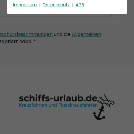
Impressum
|
Datenschutz
|
AGB
nschutzbestimmungen
und die
Allgemeinen
eptiert habe. *