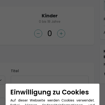
Kinder
0 bis 18 Jahre
Titel
Einwilligung zu Cookies
Nachname *
Auf dieser Webseite werden Cookies verwendet.