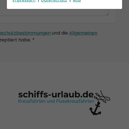
nschutzbestimmungen
und die
Allgemeinen
eptiert habe. *