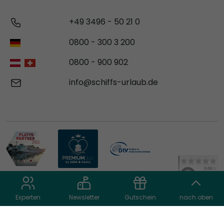
+49 3496 - 50 21 0
0800 - 300 3 200
0800 - 900 902
info@schiffs-urlaub.de
Experten
Newsletter
Gutschein
nach oben