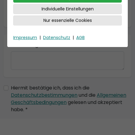
Individuelle Einstellungen
* = Pflichtfelder
Nur essenzielle Cookies
Impressum
|
Datenschutz
|
AGB
Bemerkung
Hiermit bestätige ich, dass ich die
Datenschutzbestimmungen
und die
Allgemeinen
Geschäftsbedingungen
gelesen und akzeptiert
habe. *