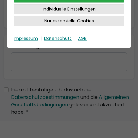
Individuelle Einstellungen
* = Pflichtfelder
Nur essenzielle Cookies
Impressum
|
Datenschutz
|
AGB
Bemerkung
Hiermit bestätige ich, dass ich die
Datenschutzbestimmungen
und die
Allgemeinen
Geschäftsbedingungen
gelesen und akzeptiert
habe. *