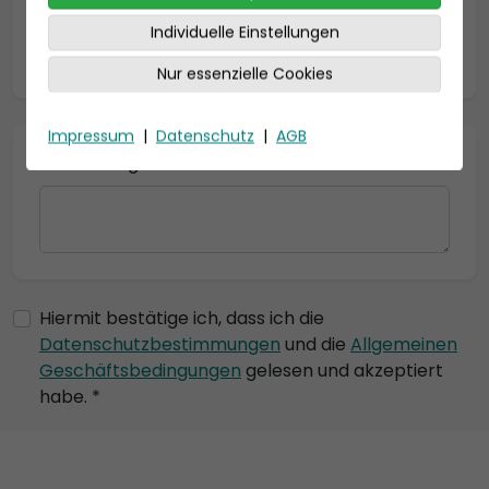
Individuelle Einstellungen
* = Pflichtfelder
Nur essenzielle Cookies
Impressum
|
Datenschutz
|
AGB
Bemerkung
Hiermit bestätige ich, dass ich die
Datenschutzbestimmungen
und die
Allgemeinen
Geschäftsbedingungen
gelesen und akzeptiert
habe. *