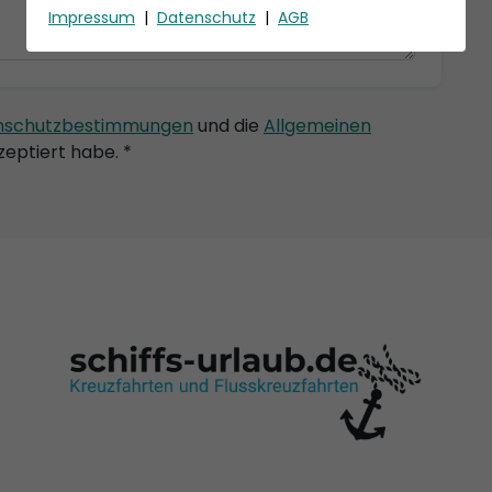
Impressum
|
Datenschutz
|
AGB
nschutzbestimmungen
und die
Allgemeinen
eptiert habe. *