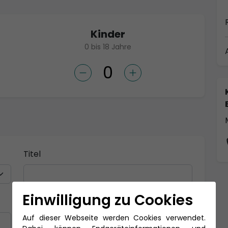
Kinder
0 bis 18 Jahre
Titel
Einwilligung zu Cookies
Nachname *
Auf dieser Webseite werden Cookies verwendet.