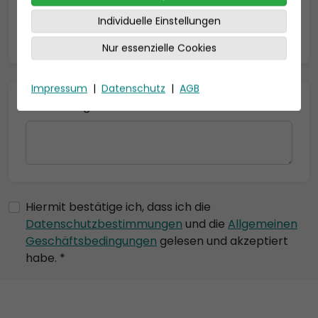
Individuelle Einstellungen
* = Pflichtfelder
Nur essenzielle Cookies
Impressum
|
Datenschutz
|
AGB
Bemerkung
Hiermit bestätige ich, dass ich die
Datenschutzbestimmungen
und die
Allgemeinen
Geschäftsbedingungen
gelesen und akzeptiert
habe. *