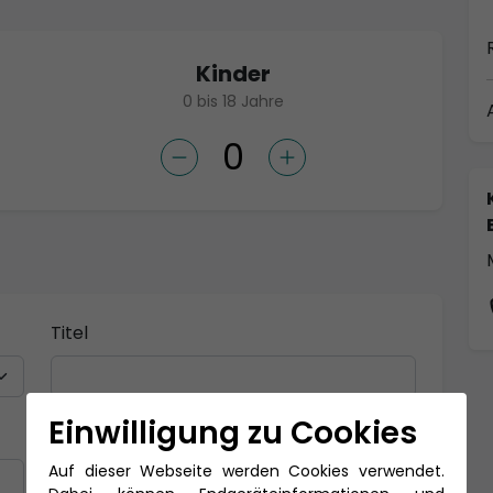
Kinder
0 bis 18 Jahre
Titel
Einwilligung zu Cookies
Nachname *
Auf dieser Webseite werden Cookies verwendet.