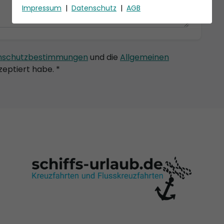
Impressum
|
Datenschutz
|
AGB
nschutzbestimmungen
und die
Allgemeinen
eptiert habe. *