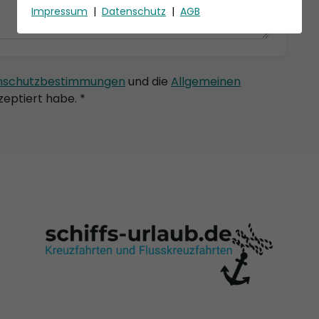
Impressum
|
Datenschutz
|
AGB
nschutzbestimmungen
und die
Allgemeinen
eptiert habe. *