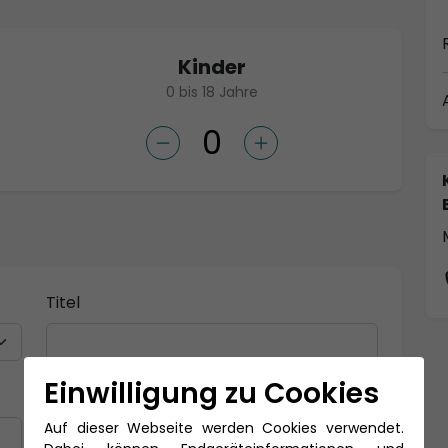
Kinder
0 bis 18 Jahre
Titel
Einwilligung zu Cookies
Nachname *
Auf dieser Webseite werden Cookies verwendet.