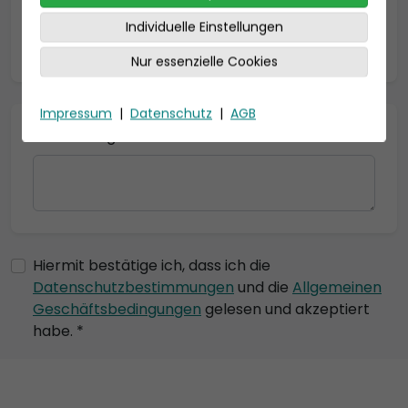
Individuelle Einstellungen
* = Pflichtfelder
Nur essenzielle Cookies
Impressum
|
Datenschutz
|
AGB
Bemerkung
Hiermit bestätige ich, dass ich die
Datenschutzbestimmungen
und die
Allgemeinen
Geschäftsbedingungen
gelesen und akzeptiert
habe. *