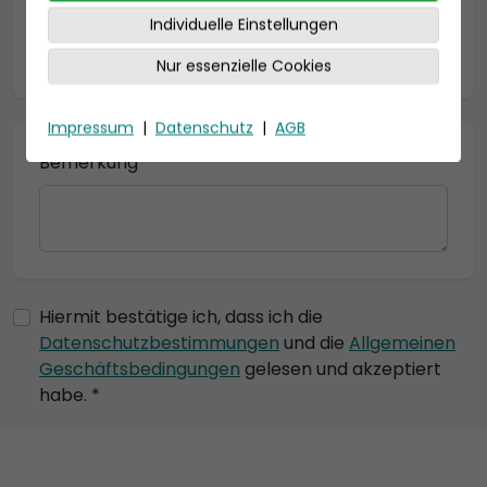
Individuelle Einstellungen
* = Pflichtfelder
Nur essenzielle Cookies
Impressum
|
Datenschutz
|
AGB
Bemerkung
Hiermit bestätige ich, dass ich die
Datenschutzbestimmungen
und die
Allgemeinen
Geschäftsbedingungen
gelesen und akzeptiert
habe. *