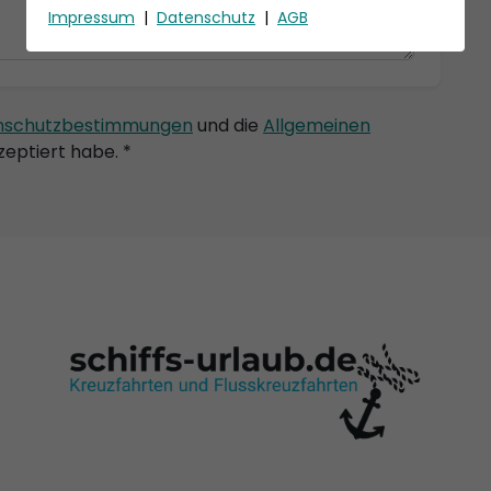
Impressum
|
Datenschutz
|
AGB
nschutzbestimmungen
und die
Allgemeinen
eptiert habe. *