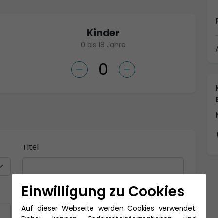
Kinder
0 bis 18 Jahre
Titel
Einwilligung zu Cookies
Nachname *
Auf dieser Webseite werden Cookies verwendet.