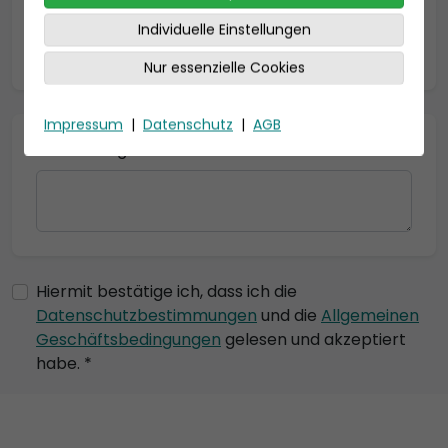
Individuelle Einstellungen
* = Pflichtfelder
Nur essenzielle Cookies
Impressum
|
Datenschutz
|
AGB
Bemerkung
Hiermit bestätige ich, dass ich die
Datenschutzbestimmungen
und die
Allgemeinen
Geschäftsbedingungen
gelesen und akzeptiert
habe. *