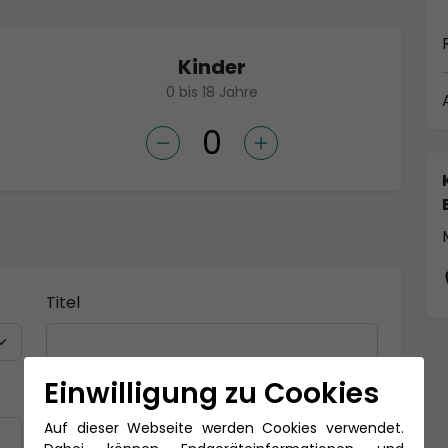
Kinder
0 bis 18 Jahre
Titel
Einwilligung zu Cookies
Nachname *
Auf dieser Webseite werden Cookies verwendet.