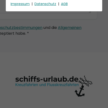
Impressum
|
Datenschutz
|
AGB
nschutzbestimmungen
und die
Allgemeinen
eptiert habe. *