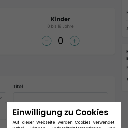
Kinder
0 bis 18 Jahre
Titel
Einwilligung zu Cookies
Nachname *
Auf dieser Webseite werden Cookies verwendet.