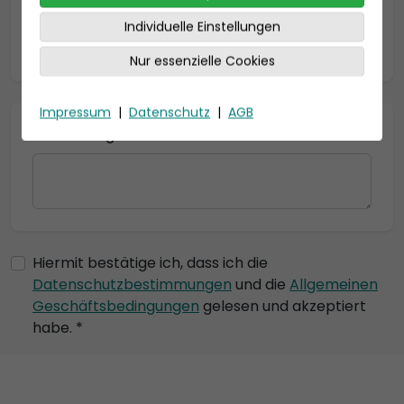
Individuelle Einstellungen
* = Pflichtfelder
Nur essenzielle Cookies
Impressum
|
Datenschutz
|
AGB
Bemerkung
Hiermit bestätige ich, dass ich die
Datenschutzbestimmungen
und die
Allgemeinen
Geschäftsbedingungen
gelesen und akzeptiert
habe. *