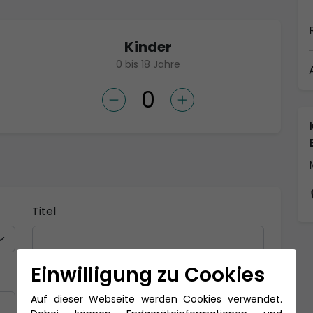
Kinder
0 bis 18 Jahre
Titel
Einwilligung zu Cookies
Nachname *
Auf dieser Webseite werden Cookies verwendet.