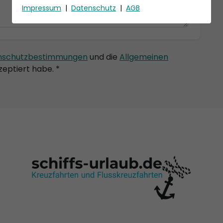
Impressum
|
Datenschutz
|
AGB
nschutzbestimmungen
und die
Allgemeinen
eptiert habe. *