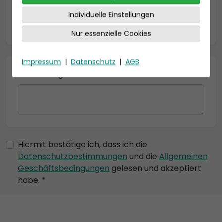
Individuelle Einstellungen
* = Pflichtfelder
Nur essenzielle Cookies
Impressum
|
Datenschutz
|
AGB
Bemerkung
Hiermit bestätige ich, dass ich die
Datenschutzbestimmungen
und die
Allgemeinen
Geschäftsbedingungen
gelesen und akzeptiert
habe. *