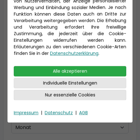
von Nutzerverhalten, der Anzeige personalisierter
Vorname *
Nachname *
Werbung und Einbindung sozialer Medien. Je nach
Funktion können diese Daten auch an Dritte zur
Verarbeitung weitergegeben werden. Die Erhebung
und Verarbeitung erfordert Ihre freiwillige
Zustimmung, die jederzeit über die Cookie-
E-Mail *
Einstellungen widerrufen werden kann.
Erläuterungen zu den verschiedenen Cookie-Arten
finden Sie in der
Datenschutzerklärung
.
Telefon *
Alle akzeptieren
Individuelle Einstellungen
Nur essenzielle Cookies
Geburtsdatum
Impressum
|
Datenschutz
|
AGB