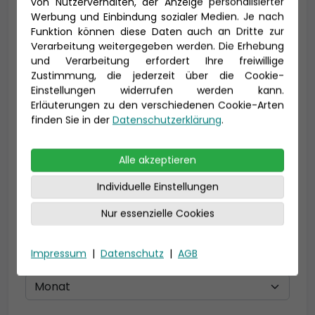
von Nutzerverhalten, der Anzeige personalisierter
Vorname *
Nachname *
Werbung und Einbindung sozialer Medien. Je nach
Funktion können diese Daten auch an Dritte zur
Verarbeitung weitergegeben werden. Die Erhebung
und Verarbeitung erfordert Ihre freiwillige
Zustimmung, die jederzeit über die Cookie-
E-Mail *
Einstellungen widerrufen werden kann.
Erläuterungen zu den verschiedenen Cookie-Arten
finden Sie in der
Datenschutzerklärung
.
Telefon *
Alle akzeptieren
Individuelle Einstellungen
Nur essenzielle Cookies
Geburtsdatum
Impressum
|
Datenschutz
|
AGB