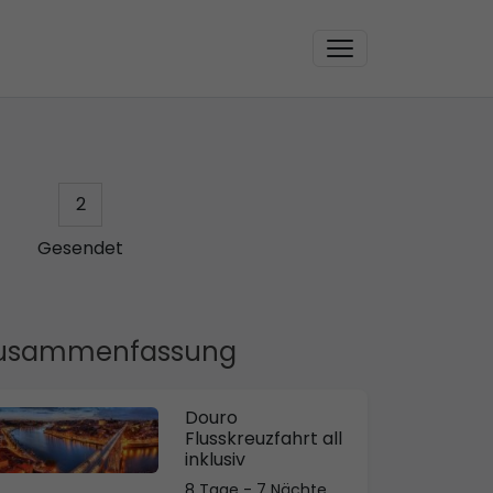
2
Gesendet
usammenfassung
Douro
Flusskreuzfahrt all
inklusiv
8 Tage - 7 Nächte