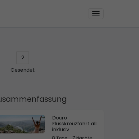
2
Gesendet
usammenfassung
Douro
Flusskreuzfahrt all
inklusiv
8 Tage - 7 Nächte