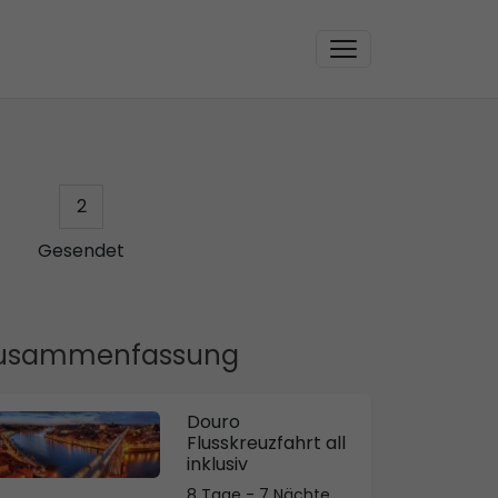
2
Gesendet
usammenfassung
Douro
Flusskreuzfahrt all
inklusiv
8 Tage - 7 Nächte