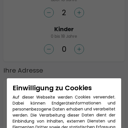
Kinder
0 bis 18 Jahre
Ihre Adresse
Einwilligung zu Cookies
Anrede *
Auf dieser Webseite werden Cookies verwendet.
Dabei können Endgeräteinformationen und
personenbezogene Daten erhoben und verarbeitet
werden. Die Verarbeitung dieser Daten dient der
Titel
Einbindung von Inhalten, externen Diensten und
Elementen Dritter sowie der statistischen Erfassung