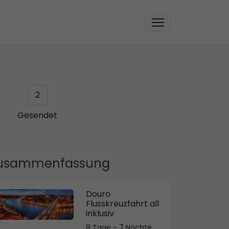
2
Gesendet
usammenfassung
Douro
Flusskreuzfahrt all
inklusiv
8 Tage - 7 Nächte