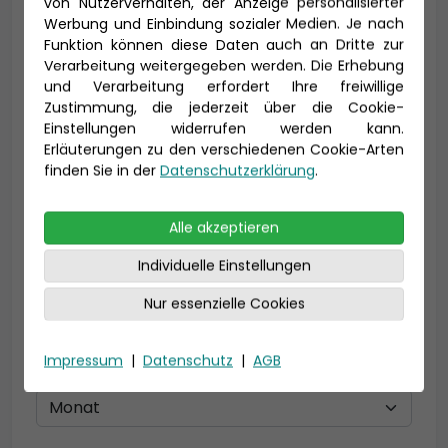
von Nutzerverhalten, der Anzeige personalisierter
Vorname *
Nachname *
Werbung und Einbindung sozialer Medien. Je nach
Funktion können diese Daten auch an Dritte zur
Verarbeitung weitergegeben werden. Die Erhebung
und Verarbeitung erfordert Ihre freiwillige
Zustimmung, die jederzeit über die Cookie-
E-Mail *
Einstellungen widerrufen werden kann.
Erläuterungen zu den verschiedenen Cookie-Arten
finden Sie in der
Datenschutzerklärung
.
Telefon *
Alle akzeptieren
Individuelle Einstellungen
Nur essenzielle Cookies
Geburtsdatum
Impressum
|
Datenschutz
|
AGB