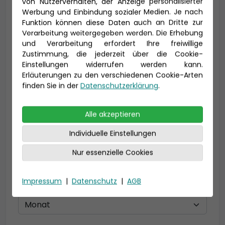
von Nutzerverhalten, der Anzeige personalisierter
Vorname *
Nachname *
Werbung und Einbindung sozialer Medien. Je nach
Funktion können diese Daten auch an Dritte zur
Verarbeitung weitergegeben werden. Die Erhebung
und Verarbeitung erfordert Ihre freiwillige
Zustimmung, die jederzeit über die Cookie-
E-Mail *
Einstellungen widerrufen werden kann.
Erläuterungen zu den verschiedenen Cookie-Arten
finden Sie in der
Datenschutzerklärung
.
Telefon *
Alle akzeptieren
Individuelle Einstellungen
Nur essenzielle Cookies
Geburtsdatum
Impressum
|
Datenschutz
|
AGB