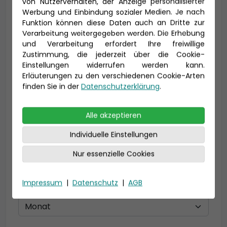
von Nutzerverhalten, der Anzeige personalisierter
Vorname *
Nachname *
Werbung und Einbindung sozialer Medien. Je nach
Funktion können diese Daten auch an Dritte zur
Verarbeitung weitergegeben werden. Die Erhebung
und Verarbeitung erfordert Ihre freiwillige
Zustimmung, die jederzeit über die Cookie-
E-Mail *
Einstellungen widerrufen werden kann.
Erläuterungen zu den verschiedenen Cookie-Arten
finden Sie in der
Datenschutzerklärung
.
Telefon *
Alle akzeptieren
Individuelle Einstellungen
Nur essenzielle Cookies
Geburtsdatum
Impressum
|
Datenschutz
|
AGB