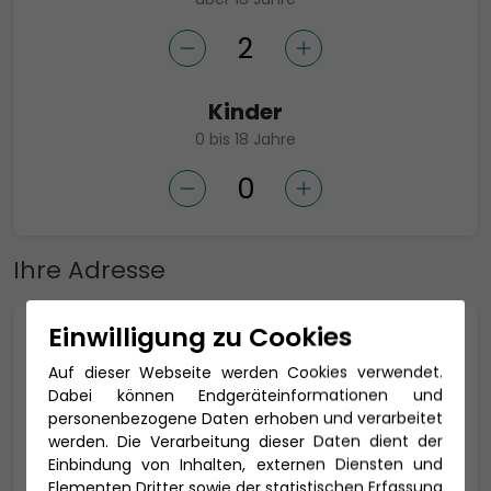
Kinder
0 bis 18 Jahre
Ihre Adresse
Einwilligung zu Cookies
Anrede *
Auf dieser Webseite werden Cookies verwendet.
Dabei können Endgeräteinformationen und
personenbezogene Daten erhoben und verarbeitet
werden. Die Verarbeitung dieser Daten dient der
Titel
Einbindung von Inhalten, externen Diensten und
Elementen Dritter sowie der statistischen Erfassung