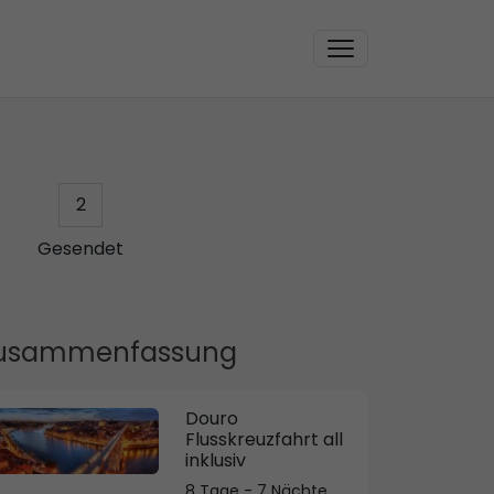
2
Gesendet
usammenfassung
Douro
Flusskreuzfahrt all
inklusiv
8 Tage - 7 Nächte